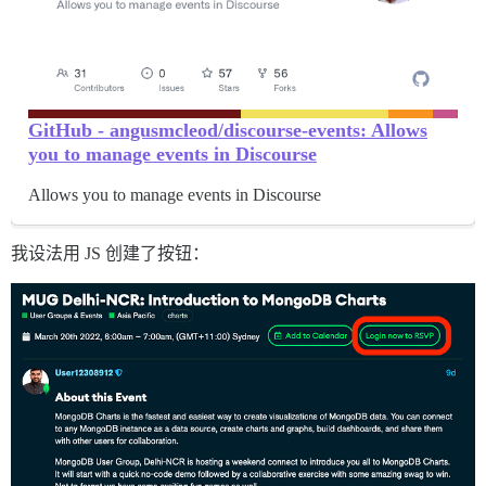
GitHub - angusmcleod/discourse-events: Allows
you to manage events in Discourse
Allows you to manage events in Discourse
我设法用 JS 创建了按钮：