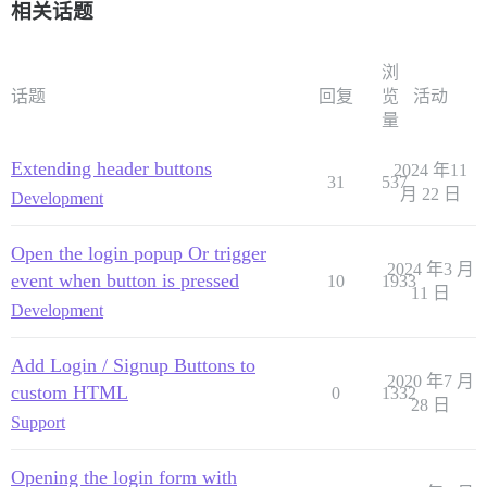
相关话题
浏
话题
回复
览
活动
量
Extending header buttons
2024 年11
31
537
月 22 日
Development
Open the login popup Or trigger
2024 年3 月
event when button is pressed
10
1933
11 日
Development
Add Login / Signup Buttons to
2020 年7 月
custom HTML
0
1332
28 日
Support
Opening the login form with