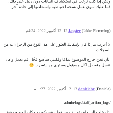
ولكن إذا كنت ترغب في استكشاف البيانات دون دليل على ذلك،
فما عليك سوى عمل نسخة احتياطية واستعادتها إلى خادم آخر.
(Jakke Flemming)
Jagster
12
12 أكتوبر 2022، 4:24م
لا أعرف ما إذا كان بإمكانك العثور على هذا النوع من الإجراءات من
السجلات.
الآن نحن خارج الموضوع تمامًا ولكنني سأضع فخًا - قم بعمل وعاء
عسل منفصل لكل مسؤول وسترى من يتسرب
(Daniela)
danielabc
13
12 أكتوبر 2022، 11:27م
/admin/logs/staff_action_logs
إذا دخلت إلى ملف تعريف مسؤول، فسيكون بإمكان الجميع رؤية