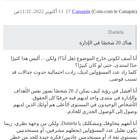
(Coin-coin le Canapin)
Canapin
17
13 أكتوبر 2022، 11:32ص
Daniela:
هناك 20 شخصًا في الإدارة
أنا آسف لكوني خارج الموضوع (هل أنا؟) ولكن… أليس هذا كثيرًا
جدًا لمنتدى، حتى لو كان كبيرًا؟
كلما زاد عدد المسؤولين لديك، زادت احتمالية حدوث جدالات قد
تسبب فوضى.
أنا أفشل في رؤية كيف يمكن لـ 20 شخصًا تصور نفس الأهداف
والإدارة في منتدى واحد لديهم فيه حرفيًا
كل
الحقوق.
الأشخاص الوحيدون في المستوى الأعلى هم أولئك الذين لديهم
وصول إلى الوصول الجذري للخادم.
أنا أتفهم مخاوفك ومشكلتك يا Daniela، ولكن من وجهة نظري، ربما
يكون تقليل عدد المسؤولين (بجعلهم مشرفين، أو مستخدمين
بمستوى ثقة 4، أو مستخدمين عاديين) فكرة جيدة للحد من خطر