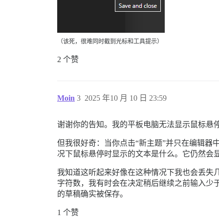
（该死，很难同时截到光标和工具提示）
2 个赞
Moin
3
2025 年10 月 10 日 23:59
谢谢你的告知。我的平板电脑无法显示鼠标悬
但我很好奇：当你点击“新主题”并只在编辑器中
况下鼠标悬停时显示的文本是什么。它仍然会显
我知道这听起来好像在这种情况下我也会丢失几个
字符数，我有时会在决定稍后继续之前输入少于
的草稿确实被保存。
1 个赞