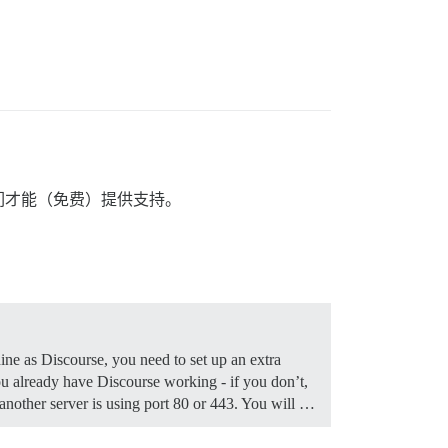
们才能（免费）提供支持。
ine as Discourse, you need to set up an extra
 already have Discourse working - if you don’t,
 another server is using port 80 or 443. You will …