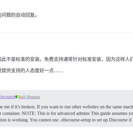
的问题的自动回复。
因此不是标准的安装。免费支持通常针对标准安装，因为这样人
对提供支持的人态度好一点……
iscourse
Self-Hosting
e me if it’s broken. If you want to run other websites on the same mach
 container.
NOTE: This is for advanced admins This guide assumes you
ation is working. You cannot use ./discourse-setup to set up Discourse if