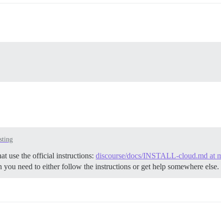
sting
t use the official instructions:
discourse/docs/INSTALL-cloud.md at ma
n you need to either follow the instructions or get help somewhere else.