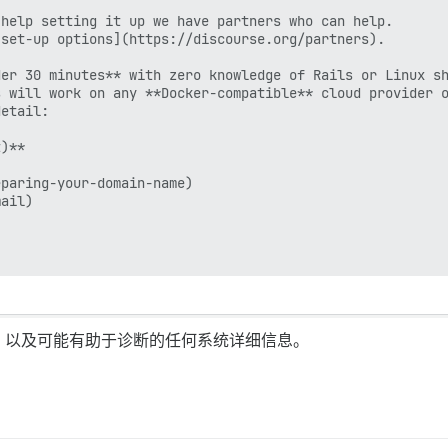
help setting it up we have partners who can help.  

set-up options](https://discourse.org/partners).

er 30 minutes** with zero knowledge of Rails or Linux sh
 will work on any **Docker-compatible** cloud provider o
etail:

)**

paring-your-domain-name)

ail)

）以及可能有助于诊断的任何系统详细信息。