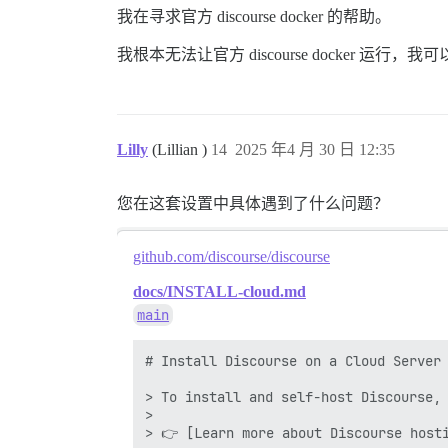
我在寻求官方 discourse docker 的帮助。
我根本无法让官方 discourse docker 运
Lilly
(Lillian )
14
2025 年4 月 30 日 12:35
您在这套设置中具体遇到了什么问题？
github.com/discourse/discourse
docs/INSTALL-cloud.md
main
# Install Discourse on a Cloud Server 
> To install and self-host Discourse, 
> 

> 👉 [Learn more about Discourse hosti