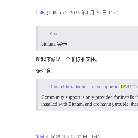
Lilly
(Lillian )
3
2025 年4 月 30 日 11:41
Vixi:
bitnami 容器
听起来像是一个非标准安装。
请注意：
Bitnami installations are unsupported
Self-Ho
Community support is only provided for installs tha
installed with Bitnami and are having trouble, the
Vixi
4
2025 年4 月 30 日 11:48