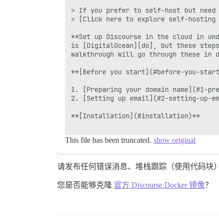
> If you prefer to self-host but need 
> [Click here to explore self-hosting 
**Set up Discourse in the cloud in und
is [DigitalOcean][do], but these steps
walkthrough will go through these in d
**[Before you start](#before-you-start
1. [Preparing your domain name](#1-pre
2. [Setting up email](#2-setting-up-em
**[Installation](#installation)**

This file has been truncated.
show original
请发布任何错误消息、堆栈跟踪（使用代码块
您是否能够克隆
官方 Discourse Docker 镜像
？