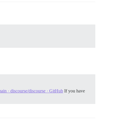
in · discourse/discourse · GitHub
If you have