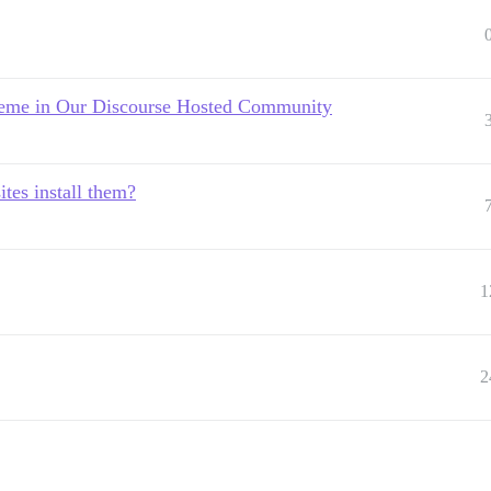
heme in Our Discourse Hosted Community
tes install them?
1
2