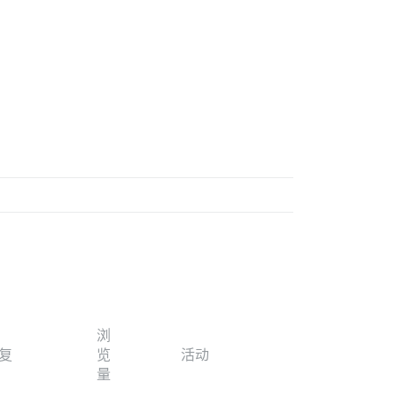
浏
复
览
活动
量