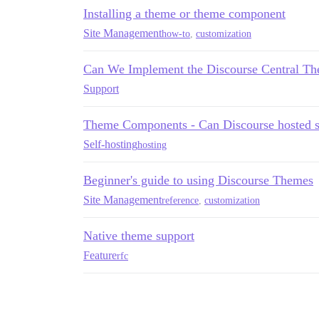
Installing a theme or theme component
Site Management
how-to
,
customization
Can We Implement the Discourse Central T
Support
Theme Components - Can Discourse hosted si
Self-hosting
hosting
Beginner's guide to using Discourse Themes
Site Management
reference
,
customization
Native theme support
Feature
rfc