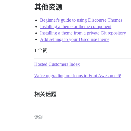
其他资源
Beginner's guide to using Discourse Themes
Installing a theme or theme component
Installing a theme from a private Git repository
Add settings to your Discourse theme
1 个赞
Hosted Customers Index
We're upgrading our icons to Font Awesome 6!
相关话题
话题