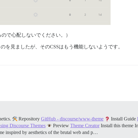
るので心配しないでください。）
いるのを見ましたが、そのCSSはもう機能しないようです。
hetics.
Repository
GitHub - discourse/www-theme
Install Guide
using Discourse Themes
Preview
Theme Creator
Install this theme I
e inspired by aesthetics of the brutal web and p…