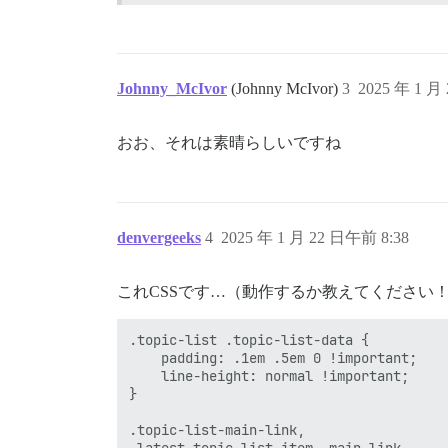
Johnny_McIvor
(Johnny McIvor)
3
2025 年 1 月
おお、それは素晴らしいですね
denvergeeks
4
2025 年 1 月 22 日午前 8:38
これCSSです…（動作するか教えてください
.topic-list .topic-list-data {

    padding: .1em .5em 0 !important;

    line-height: normal !important;

}

.topic-list-main-link,

.latest-topic-list-item .main-link,
