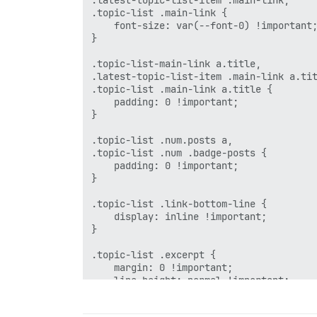
.topic-list .main-link {

    font-size: var(--font-0) !important;
}

.topic-list-main-link a.title,

.latest-topic-list-item .main-link a.tit
.topic-list .main-link a.title {

    padding: 0 !important;

}

.topic-list .num.posts a,

.topic-list .num .badge-posts {

    padding: 0 !important;

}

.topic-list .link-bottom-line {

    display: inline !important;

}

.topic-list .excerpt {

    margin: 0 !important;

    line-height: normal !important;

}
