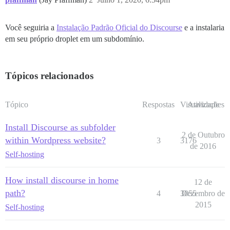
Você seguiria a
Instalação Padrão Oficial do Discourse
e a instalaria
em seu próprio droplet em um subdomínio.
Tópicos relacionados
Tópico
Respostas
Visualizações
Atividade
Install Discourse as subfolder
2 de Outubro
within Wordpress website?
3
3176
de 2016
Self-hosting
How install discourse in home
12 de
path?
4
3055
Dezembro de
2015
Self-hosting