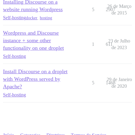
Installing Discourse on a
26 de Março
website running Wordpress
5
2907
de 2015
Self-hosting
docker
,
hosting
Wordpress and Discourse
instance + some other
23 de Julho
1
611
functionality on one droplet
de 2023
Self-hosting
Install Discourse on a droplet
with WordPress served by
29 de Janeiro
5
1468
Apache?
de 2020
Self-hosting