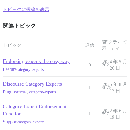
トピックに投稿を表示
関連トピック
表
アクティビ
トピック
返信
示
ティ
Endorsing experts the easy way
2024 年 5 月
0
202
26 日
Feature
category-experts
Discourse Category Experts
2025 年 8 月
1
9676
17 日
Plugin
official
,
category-experts
Category Expert Endorsement
2022 年 6 月
Function
1
597
19 日
Support
category-experts