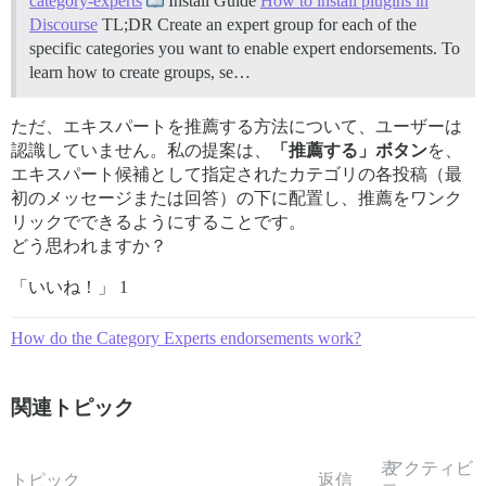
category-experts
Install Guide
How to install plugins in
Discourse
TL;DR Create an expert group for each of the
specific categories you want to enable expert endorsements. To
learn how to create groups, se…
ただ、エキスパートを推薦する方法について、ユーザーは
認識していません。私の提案は、
「推薦する」ボタン
を、
エキスパート候補として指定されたカテゴリの各投稿（最
初のメッセージまたは回答）の下に配置し、推薦をワンク
リックでできるようにすることです。
どう思われますか？
「いいね！」 1
How do the Category Experts endorsements work?
関連トピック
表
アクティビ
トピック
返信