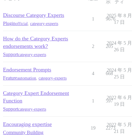
示
ティ
Discourse Category Experts
2025 年 8 月
1
9676
17 日
Plugin
official
,
category-experts
How do the Category Experts
2024 年 5 月
endorsements work?
2
205
26 日
Support
category-experts
Endorsement Prompts
2024 年 5 月
4
668
25 日
Feature
automation
,
category-experts
Category Expert Endorsement
2022 年 6 月
Function
1
597
19 日
Support
category-experts
Encouraging expertise
2022 年 5 月
19
2273
21 日
Community Building