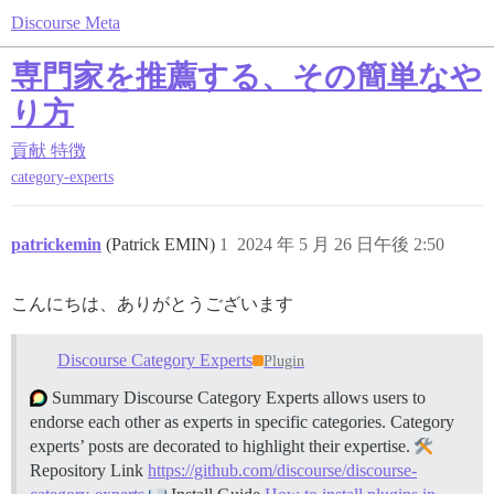
Discourse Meta
専門家を推薦する、その簡単なや
り方
貢献
特徴
category-experts
patrickemin
(Patrick EMIN)
1
2024 年 5 月 26 日午後 2:50
こんにちは、ありがとうございます
Discourse Category Experts
Plugin
Summary Discourse Category Experts allows users to
endorse each other as experts in specific categories. Category
experts’ posts are decorated to highlight their expertise.
Repository Link
https://github.com/discourse/discourse-