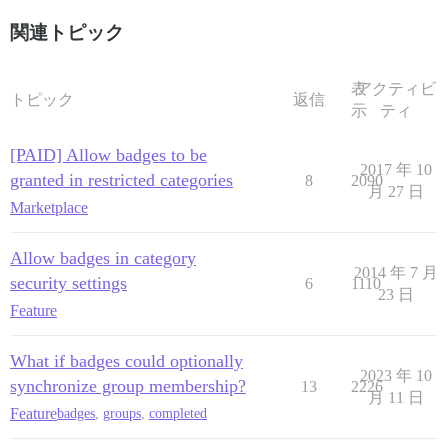
関連トピック
表
アクティビ
トピック
返信
示
ティ
[PAID] Allow badges to be
2017 年 10
granted in restricted categories
8
2090
月 27 日
Marketplace
Allow badges in category
2014 年 7 月
security settings
6
1110
23 日
Feature
What if badges could optionally
2023 年 10
synchronize group membership?
13
2226
月 11 日
Feature
badges
,
groups
,
completed