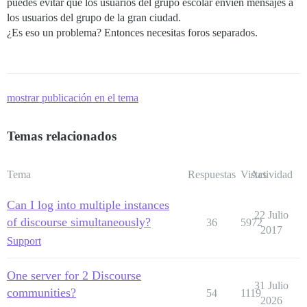
puedes evitar que los usuarios del grupo escolar envíen mensajes a
los usuarios del grupo de la gran ciudad.
¿Es eso un problema? Entonces necesitas foros separados.
mostrar publicación en el tema
Temas relacionados
Tema
Respuestas
Vistas
Actividad
Can I log into multiple instances
22 Julio
of discourse simultaneously?
36
5972
2017
Support
One server for 2 Discourse
31 Julio
communities?
54
1119
2026