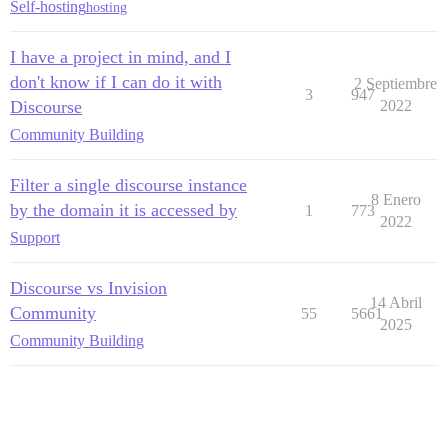
Self-hosting
hosting
I have a project in mind, and I
don't know if I can do it with
2 Septiembre
3
947
Discourse
2022
Community Building
Filter a single discourse instance
8 Enero
by the domain it is accessed by
1
773
2022
Support
Discourse vs Invision
14 Abril
Community
55
5661
2025
Community Building