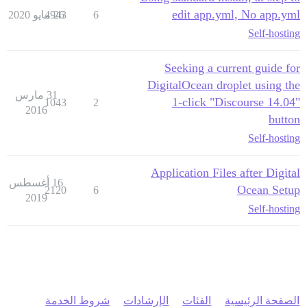
edit app.yml, No app.yml
6
26 مايو 2020
4943
Self-hosting
Seeking a current guide for
DigitalOcean droplet using the
31 مارس
1-click "Discourse 14.04"
1043
2
2016
button
Self-hosting
Application Files after Digital
16 أغسطس
Ocean Setup
2120
6
2019
Self-hosting
الصفحة الرئيسية
الفئات
الإرشادات
شروط الخدمة