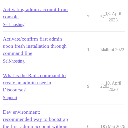
Activating admin account from
18. April
console
7
5711
2023
Self-hosting
Activate/confirm first admin
upon fresh installation through
1
754
4. Juni 2022
command line
Self-hosting
What is the Rails command to
create an admin user in
10. April
9
2283
Discourse?
2020
Support
Dev environment:
recommended way to bootstrap
the first admin account without
6
185
16. Mai 2026