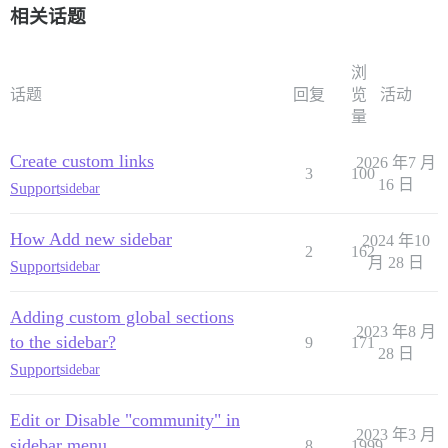
相关话题
浏
话题
回复
览
活动
量
Create custom links
2026 年7 月
3
100
16 日
Support
sidebar
How Add new sidebar
2024 年10
2
162
月 28 日
Support
sidebar
Adding custom global sections
2023 年8 月
to the sidebar?
9
171
28 日
Support
sidebar
Edit or Disable "community" in
2023 年3 月
sidebar menu
8
1999