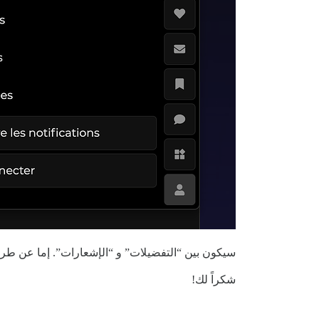
سيكون بين “التفضيلات” و “الإشعارات”. إما عن طر
شكراً لك!