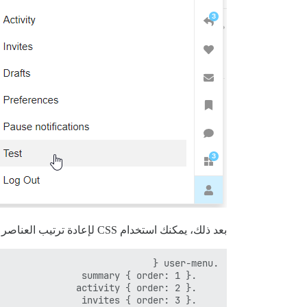
بعد ذلك، يمكنك استخدام CSS لإعادة ترتيب العناصر (وهذا ليس مثاليًا، ولكن ليس هناك الكثير من الخيارات)