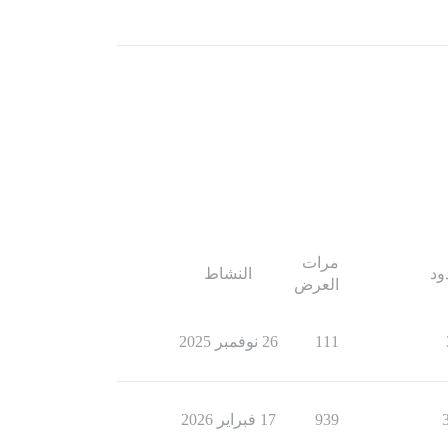
مرات
ود
النشاط
العرض
111
26 نوفمبر 2025
939
17 فبراير 2026