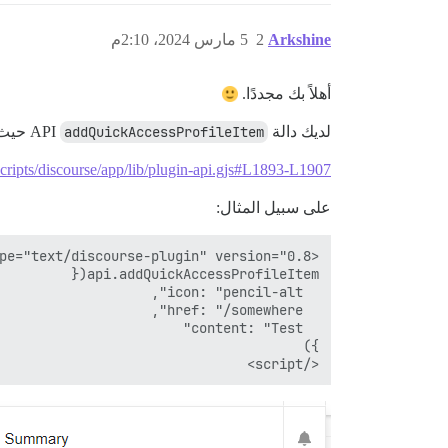
Arkshine
2
5 مارس 2024، 2:10م
أهلاً بك مجددًا.
لديك دالة API
addQuickAccessProfileItem
حيث ي
scripts/discourse/app/lib/plugin-api.gjs#L1893-L1907
على سبيل المثال:
</script>
