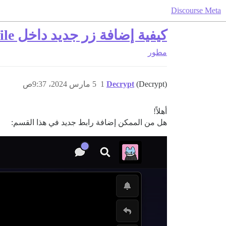
Discourse Meta
كيفية إضافة زر جديد داخل quick-access-profile؟
مطور
(Decrypt)
Decrypt
1
5 مارس 2024، 9:37ص
أهلاً!
هل من الممكن إضافة رابط جديد في هذا القسم: