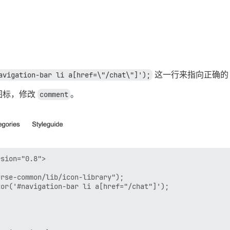
avigation-bar li a[href=\"/chat\"]');
这一行来指向正确
图标，修改
comment
。
sion="0.8">

rse-common/lib/icon-library");

or('#navigation-bar li a[href="/chat"]');
