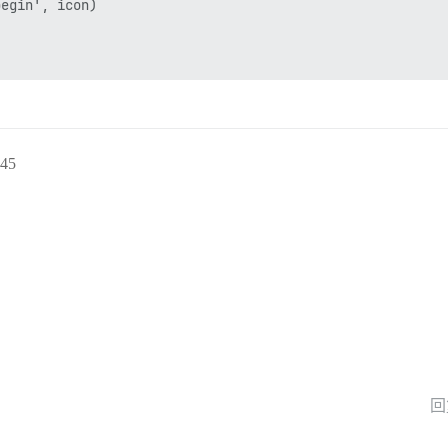
egin', icon)

45
回