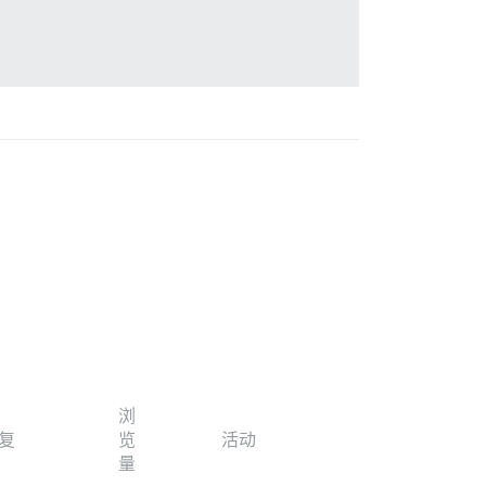
浏
复
览
活动
量