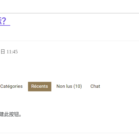
标？
 日 11:45
：
建此按钮。