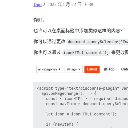
Don
2
2022 年4 月 22 日 16:38
你好，
也许可以在桌面标题中添加类似这样的内容？
你可以通过更改
document.querySelector('#n
你也可以通过
iconHTML('comment');
来更改
<script type="text/discourse-plugin" ver
  api.onPageChange(() => {

    const { iconHTML } = require("discou
    const navItem = document.querySelect
    let icon = iconHTML('comment');

    if (navItem) {
