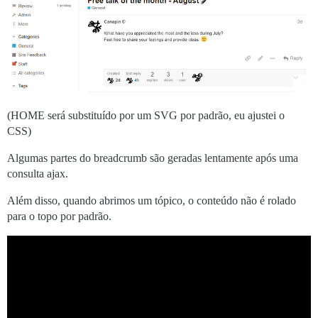
                                  const categoryURL =
      a {

          text-decoration: none;

                                  $("#breadcrumbsConta
          color: #006BB4;

                                      <li class="bread
                                          <a href="${
          &:hover {

                                      </li>

              text-decoration: underline;

                                      <li class="brea
              color: #0056b3;

                                          ${topicTitle
          }

                                      </li>

      }

(HOME será substituído por um SVG por padrão, eu ajustei o
                                  `);

CSS)
                              }

      &.active {

                          },

          color: #6c757d;

Algumas partes do breadcrumb são geradas lentamente após uma
                          error: function(error) {

      }

                              console.error("Error fe
  }

consulta ajax.
                          }

                      });

Além disso, quando abrimos um tópico, o conteúdo não é rolado
                  }

para o topo por padrão.
              },

              error: function(error) {

                  console.error("Error fetching topic 
              }

          });

      }
