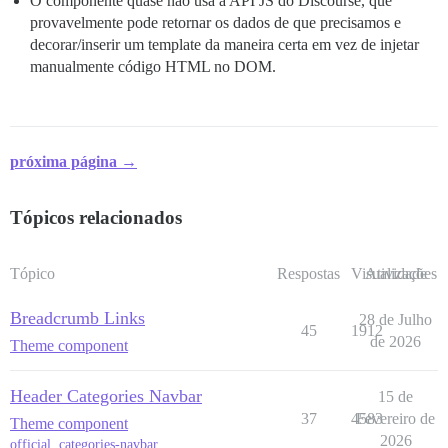
O componente quase não usa a API JS do Discourse, que
provavelmente pode retornar os dados de que precisamos e
decorar/inserir um template da maneira certa em vez de injetar
manualmente código HTML no DOM.
próxima página →
Tópicos relacionados
Tópico
Respostas
Visualizações
Atividade
Breadcrumb Links
28 de Julho
45
1912
de 2026
Theme component
Header Categories Navbar
15 de
37
4583
Fevereiro de
Theme component
2026
official
,
categories-navbar