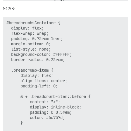
                    </li>

                    <li class="breadcrumb-item">

SCSS:
                        <a href="/">Community</a>

                    </li>

                `);

#breadcrumbsContainer {

            }

  display: flex;

        };

  flex-wrap: wrap;

  padding: 0.75rem 1rem;

        resetBreadcrumbs();

  margin-bottom: 0;

  list-style: none;

        if (url.includes('/c/')) {

  background-color: #FFFFFF;

            // If on a category page

  border-radius: 0.25rem;

            const categorySlugOrId = url.split('/')[2]
  .breadcrumb-item {

            $.ajax({

      display: flex;

                type: "GET",

      align-items: center;

                url: `/c/${categorySlugOrId}/show.json
      padding-left: 0;

                success: function(response) {

                    if (response && response.category
      & + .breadcrumb-item::before {

                        const categoryTitle = response
          content: ">";

                        $("#breadcrumbsContainer").app
          display: inline-block;

                            <li class="breadcrumb-item
          padding: 0 0.5rem;

                                ${categoryTitle}

          color: #6c757d;

                            </li>

      }

                        `);
