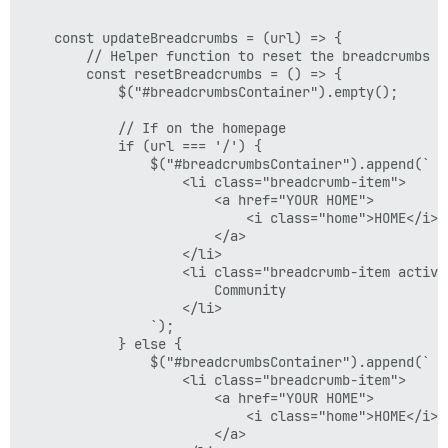
    const updateBreadcrumbs = (url) => {

        // Helper function to reset the breadcrumbs co
        const resetBreadcrumbs = () => {

            $("#breadcrumbsContainer").empty();

            // If on the homepage

            if (url === '/') {

                $("#breadcrumbsContainer").append(`

                    <li class="breadcrumb-item">

                        <a href="YOUR HOME">

                            <i class="home">HOME</i>

                        </a>

                    </li>

                    <li class="breadcrumb-item active"
                        Community

                    </li>

                `);

            } else {

                $("#breadcrumbsContainer").append(`

                    <li class="breadcrumb-item">

                        <a href="YOUR HOME">

                            <i class="home">HOME</i>

                        </a>
