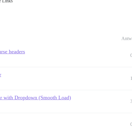
r Links
Antw
urse headers
r
ar with Dropdown (Smooth Load)