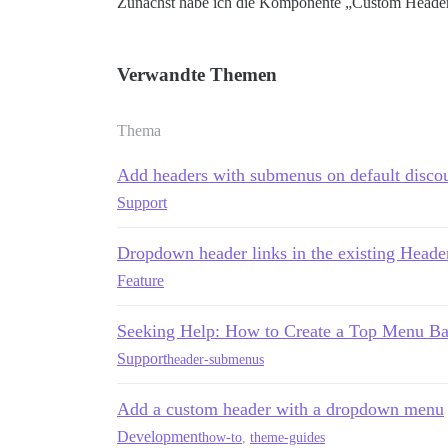
Zunächst habe ich die Komponente „Custom Heade
Verwandte Themen
Thema
Add headers with submenus on default disco
Support
Dropdown header links in the existing Heade
Feature
Seeking Help: How to Create a Top Menu B
Support
header-submenus
Add a custom header with a dropdown menu
Development
how-to
,
theme-guides