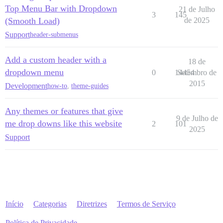
Top Menu Bar with Dropdown
21 de Julho
3
145
(Smooth Load)
de 2025
Support
header-submenus
Add a custom header with a
18 de
dropdown menu
0
14454
Setembro de
2015
Development
how-to
,
theme-guides
Any themes or features that give
9 de Julho de
me drop downs like this website
2
101
2025
Support
Início
Categorias
Diretrizes
Termos de Serviço
Política de Privacidade