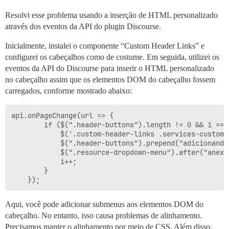
Resolvi esse problema usando a inserção de HTML personalizado
através dos eventos da API do plugin Discourse.
Inicialmente, instalei o componente “Custom Header Links” e
configurei os cabeçalhos como de costume. Em seguida, utilizei os
eventos da API do Discourse para inserir o HTML personalizado
no cabeçalho assim que os elementos DOM do cabeçalho fossem
carregados, conforme mostrado abaixo:
api.onPageChange(url => {

    	if ($(".header-buttons").length != 0 && i == 0) {

            $('.custom-header-links .services-custom-
            $(".header-buttons").prepend("adicionando
            $(".resource-dropdown-menu").after("anexa
            i++;

        }

Aqui, você pode adicionar submenus aos elementos DOM do
cabeçalho. No entanto, isso causa problemas de alinhamento.
Precisamos manter o alinhamento por meio de CSS. Além disso,