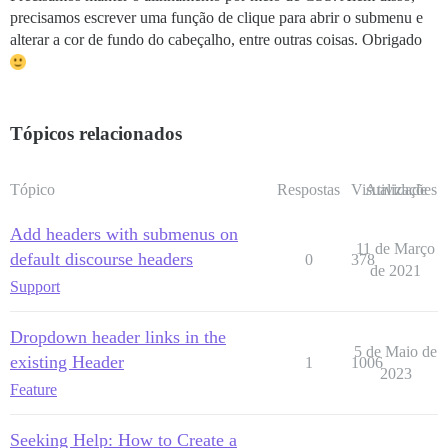
precisamos escrever uma função de clique para abrir o submenu e
alterar a cor de fundo do cabeçalho, entre outras coisas. Obrigado
Tópicos relacionados
Tópico
Respostas
Visualizações
Atividade
Add headers with submenus on
11 de Março
default discourse headers
0
378
de 2021
Support
Dropdown header links in the
5 de Maio de
existing Header
1
1006
2023
Feature
Seeking Help: How to Create a