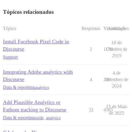
Tópicos relacionados
Tópico
Respostas
Visualizações
Atividade
Install Facebook Pixel Code in
18 de
Discourse
2
1176
Outubro de
2019
Support
Integrating Adobe analytics with
4 de
Discourse
4
220
Setembro de
2024
Data & reporting
analytics
Add Plausible Analytics or
15 de Maio
Fathom tracking to Discourse
32
4565
de 2025
Data & reporting
guide
,
analytics