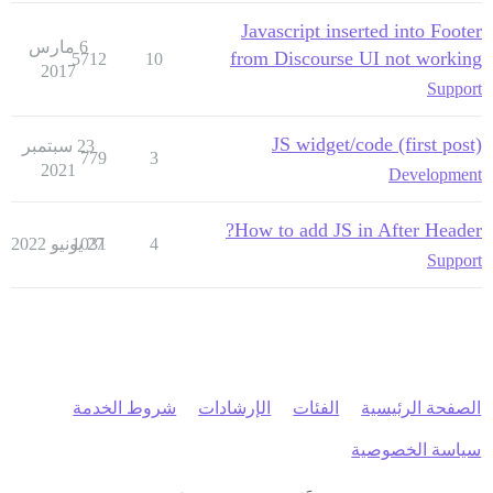
Javascript inserted into Footer
6 مارس
from Discourse UI not working
5712
10
2017
Support
JS widget/code (first post)
23 سبتمبر
779
3
2021
Development
How to add JS in After Header?
4
27 يونيو 2022
1031
Support
الصفحة الرئيسية
الفئات
الإرشادات
شروط الخدمة
سياسة الخصوصية