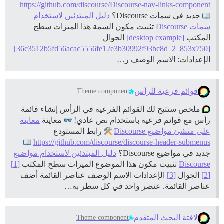
https://github.com/discourse/Discourse-nav-links-component
جديد في سمات Discourse؟
دليل المبتدئين لاستخدام
سمات Discourse
تثبيت مكون السمة هذا
الميزات سطح
المكتب
[desktop example]
الجوال
[36c3512b5fd56acac5556fe12e3b30992f93bc8d_2_853x750]
الإعدادات: الاسم الوصف ر…
قوائم فرعية للرأس
Theme component
ملخص ستتيح لك القوائم الفرعية في الرأس إنشاء قائمة
رأس مع قوائم فرعية باستخدام نص عادي!
معاينة
معاينة
على منشئ مواضيع Discourse
رابط المستودع
https://github.com/discourse/discourse-header-submenus
جديد في مواضيع Discourse؟
دليل المبتدئين لاستخدام مواضيع
Discourse
تثبيت مكون هذا الموضوع
الميزات سطح المكتب
[1]
[2]
الجوال
[3]
الإعدادات الاسم الوصف عناصر القائمة أضف
عناصر القائمة. عنصر واحد في كل سطر به…
لافتة البحث المتقدم
Theme component