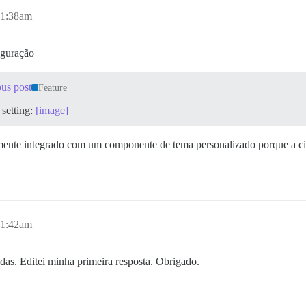
, 1:38am
iguração
us post
Feature
 setting:
[image]
cilmente integrado com um componente de tema personalizado porque a c
, 1:42am
das. Editei minha primeira resposta. Obrigado.