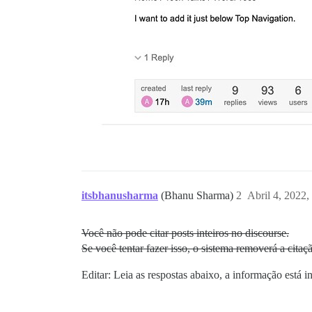
itsbhanusharma
(Bhanu Sharma)
2
Abril 4, 2022
Você não pode citar posts inteiros no discourse.
Se você tentar fazer isso, o sistema removerá a citaç
Editar: Leia as respostas abaixo, a informação está in