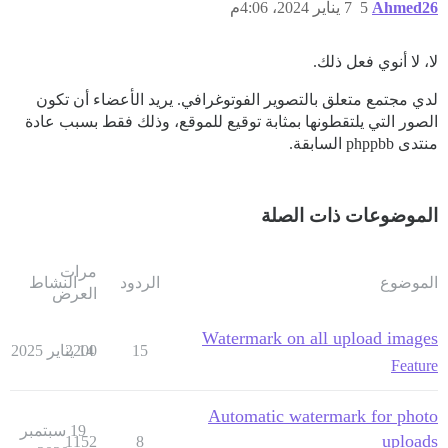
Ahmed26
5
7 يناير 2024، 4:06م
لا، لا أنوي فعل ذلك.
لدي مجتمع متعلق بالتصوير الفوتوغرافي. يريد الأعضاء أن تكون
الصور التي يلتقطونها بمثابة توقيع للموقع، وذلك فقط بسبب عادة
منتدى phppbb السابقة.
الموضوعات ذات الصلة
مرات
الموضوع
الردود
النشاط
العرض
Watermark on all upload images
15
14 يناير 2025
2200
Feature
Automatic watermark for photo
19 سبتمبر
uploads
1152
8