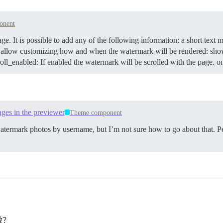
onent
. It is possible to add any of the following information: a short text 
s allow customizing how and when the watermark will be rendered: sh
oll_enabled: If enabled the watermark will be scrolled with the page. o
ges in the previewer
Theme component
watermark photos by username, but I’m not sure how to go about that. P
做？