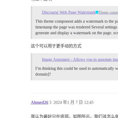
Discourse Web Page Watermark
Theme comp
This theme component adds a watermark to the page
timestamp the page was rendered Several setting
generate and display a watermark on the page. scr
这个可以用于更手动的方式
Image Annotator - Allows you to annotate ima
I’m thinking this could be used to automatically 
domain]?
Ahmed26
3
2024 年1 月 7 日 12:45
我认为最好只在底部，如图所示，我们该怎么