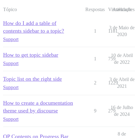
Tópico
Respostas
Visualizações
Atividade
How do I add a table of
3 de Maio de
contents sidebar to a topic?
1
1181
2020
Support
How to get topic sidebar
10 de Abril
1
759
de 2022
Support
Topic list on the right side
3 de Abril de
2
1229
2021
Support
How to create a documentation
16 de Julho
theme used by discourse
9
279
de 2024
Support
8 de
OP Contents on Progress Bar