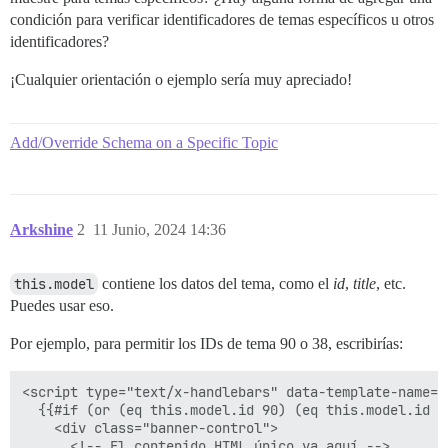
condición para verificar identificadores de temas específicos u otros
identificadores?
¡Cualquier orientación o ejemplo sería muy apreciado!
Add/Override Schema on a Specific Topic
Arkshine
2
11 Junio, 2024 14:36
this.model
contiene los datos del tema, como el
id
,
title
, etc.
Puedes usar eso.
Por ejemplo, para permitir los IDs de tema 90 o 38, escribirías:
<script type="text/x-handlebars" data-template-name="
  {{#if (or (eq this.model.id 90) (eq this.model.id 38
    <div class="banner-control">

      <!-- El contenido HTML único va aquí -->
