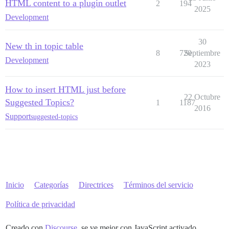
HTML content to a plugin outlet
2
194
2025
Development
30
New th in topic table
8
720
Septiembre
Development
2023
How to insert HTML just before
22 Octubre
Suggested Topics?
1
1187
2016
Support
suggested-topics
Inicio
Categorías
Directrices
Términos del servicio
Política de privacidad
Creado con
Discourse
, se ve mejor con JavaScript activado