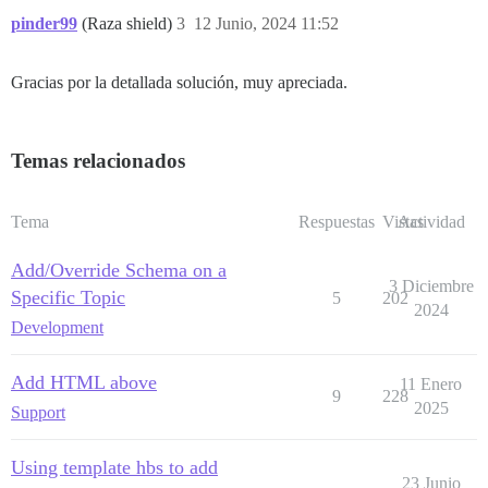
pinder99
(Raza shield)
3
12 Junio, 2024 11:52
Gracias por la detallada solución, muy apreciada.
Temas relacionados
Tema
Respuestas
Vistas
Actividad
Add/Override Schema on a
3 Diciembre
Specific Topic
5
202
2024
Development
Add HTML above
11 Enero
9
228
2025
Support
Using template hbs to add
23 Junio