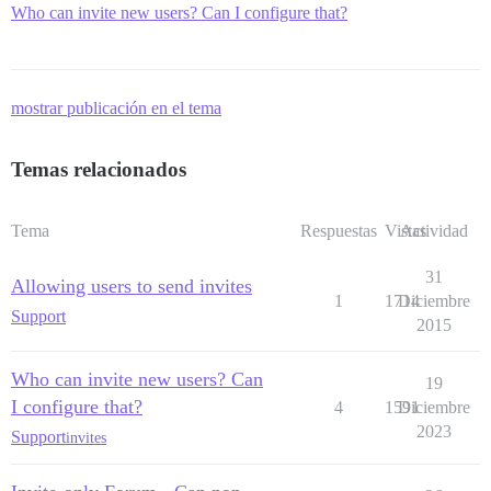
Who can invite new users? Can I configure that?
mostrar publicación en el tema
Temas relacionados
Tema
Respuestas
Vistas
Actividad
31
Allowing users to send invites
1
1714
Diciembre
Support
2015
Who can invite new users? Can
19
I configure that?
4
1591
Diciembre
2023
Support
invites