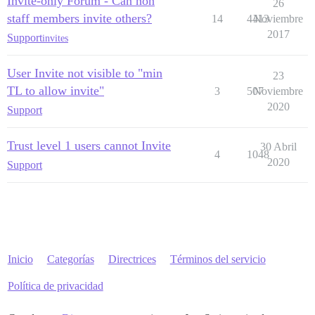
Invite-only Forum - Can non
26
staff members invite others?
14
4413
Noviembre
2017
Support
invites
User Invite not visible to "min
23
TL to allow invite"
3
507
Noviembre
2020
Support
Trust level 1 users cannot Invite
30 Abril
4
1048
2020
Support
Inicio
Categorías
Directrices
Términos del servicio
Política de privacidad