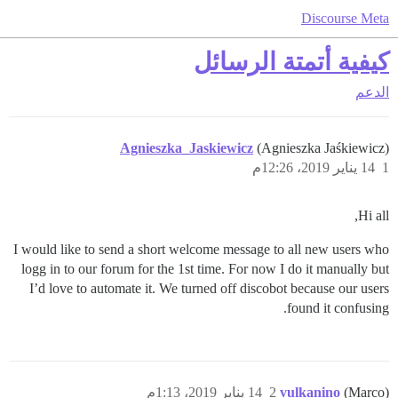
Discourse Meta
كيفية أتمتة الرسائل
الدعم
Agnieszka_Jaskiewicz
(Agnieszka Jaśkiewicz)
1
14 يناير 2019، 12:26م
Hi all,
I would like to send a short welcome message to all new users who
logg in to our forum for the 1st time. For now I do it manually but
I’d love to automate it. We turned off discobot because our users
found it confusing.
(Marco)
vulkanino
2
14 يناير 2019، 1:13م