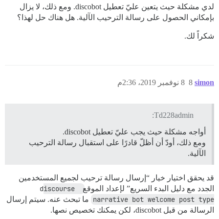
لدي مشكلة حيث يتعين عليّ تعطيل discobot. ومع ذلك، لا يزال
بإمكاني الحصول على رسالة الترحيب الآلية. هل هناك حل لهذا؟
شكراً لك.
simon
8
8 نوفمبر 2019، 2:36م
Td228admin:
أواجه مشكلة حيث يجب عليّ تعطيل discobot.
ومع ذلك، أودّ أن أظلّ قادرًا على استقبال رسالة الترحيب
الآلية.
قد يحقق اختيار خيار “إرسال رسالة ترحيب لجميع المستخدمين
الجدد مع دليل البدء السريع” لإعداد الموقع
discourse 
narrative bot welcome post type
ما تبحث عنه. سيتم إرسال
الرسالة من قبل discobot، لكن يمكنك تخصيص نصها.