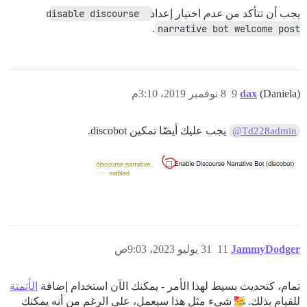
يجب أن تتأكد من
عدم
اختيار إعداد
disable discourse 
.
narrative bot welcome post
(Daniela)
dax
9
8 نوفمبر 2019، 3:10م
يجب عليك أيضًا تمكين discobot.
@Td228admin
JammyDodger
11
31 يوليو 2023، 9:03ص
تمام، كتحديث بسيط لهذا الأمر - يمكنك الآن استخدام إضافة
الأتمتة
للقيام بذلك.
شيء مثل هذا سيعمل، على الرغم من أنه يمكنك