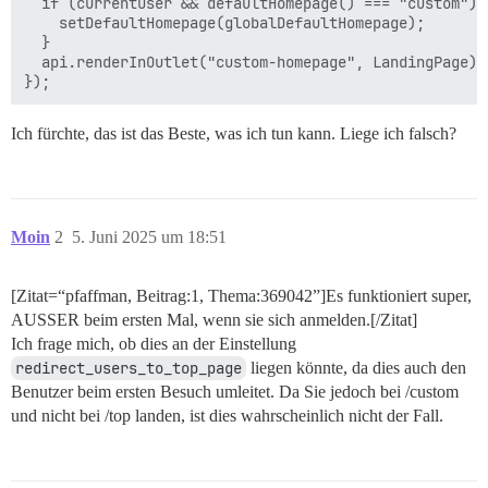
  if (currentUser && defaultHomepage() === "custom") {
    setDefaultHomepage(globalDefaultHomepage);

  }

  api.renderInOutlet("custom-homepage", LandingPage);

Ich fürchte, das ist das Beste, was ich tun kann. Liege ich falsch?
Moin
2
5. Juni 2025 um 18:51
[Zitat=“pfaffman, Beitrag:1, Thema:369042”]Es funktioniert super,
AUSSER beim ersten Mal, wenn sie sich anmelden.[/Zitat]
Ich frage mich, ob dies an der Einstellung
redirect_users_to_top_page
liegen könnte, da dies auch den
Benutzer beim ersten Besuch umleitet. Da Sie jedoch bei /custom
und nicht bei /top landen, ist dies wahrscheinlich nicht der Fall.