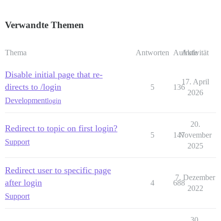
Verwandte Themen
Thema
Antworten
Aufrufe
Aktivität
Disable initial page that re-
17. April
directs to /login
5
136
2026
Development
login
20.
Redirect to topic on first login?
5
147
November
Support
2025
Redirect user to specific page
7. Dezember
after login
4
688
2022
Support
30.