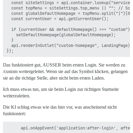
  const siteSettings = api.container.lookup("service:s
  const topMenu = siteSettings.top_menu || ""; // Sch
  const globalDefaultHomepage = topMenu.split("|")[0].
  const currentUser = api.getCurrentUser();

  if (currentUser && defaultHomepage() === "custom") {
    setDefaultHomepage(globalDefaultHomepage);

  }

  api.renderInOutlet("custom-homepage", LandingPage);

Das funktioniert gut, AUSSER beim ersten Login. Sie werden zu
/custom weitergeleitet. Wenn sie auf das Symbol klicken, gelangen
sie an die richtige Stelle, aber nicht beim ersten Laden.
Ich muss etwas tun, um sie beim Login zur richtigen Startseite
weiterzuleiten.
Die KI schlug etwas wie das hier vor, was anscheinend nicht
funktioniert: