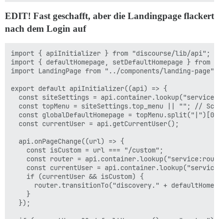
EDIT! Fast geschafft, aber die Landingpage flackert
nach dem Login auf
import { apiInitializer } from "discourse/lib/api";

import { defaultHomepage, setDefaultHomepage } from "
import LandingPage from "../components/landing-page";

export default apiInitializer((api) => {

  const siteSettings = api.container.lookup("service:s
  const topMenu = siteSettings.top_menu || ""; // Sch
  const globalDefaultHomepage = topMenu.split("|")[0].
  const currentUser = api.getCurrentUser();

  api.onPageChange((url) => {

    const isCustom = url === "/custom";

    const router = api.container.lookup("service:route
    const currentUser = api.container.lookup("service:
    if (currentUser && isCustom) {

      router.transitionTo("discovery." + defaultHomepa
    }

  });
