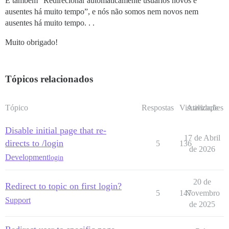
E também “Redirecionar automaticamente usuários novos e
ausentes há muito tempo”, e nós não somos nem novos nem
ausentes há muito tempo. . .
Muito obrigado!
Tópicos relacionados
Tópico
Respostas
Visualizações
Atividade
Disable initial page that re-
17 de Abril
directs to /login
5
136
de 2026
Development
login
20 de
Redirect to topic on first login?
5
147
Novembro
Support
de 2025