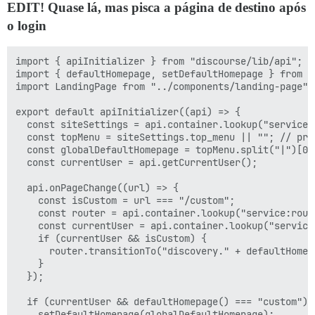
EDIT! Quase lá, mas pisca a página de destino após
o login
import { apiInitializer } from "discourse/lib/api";

import { defaultHomepage, setDefaultHomepage } from "
import LandingPage from "../components/landing-page";

export default apiInitializer((api) => {

  const siteSettings = api.container.lookup("service:s
  const topMenu = siteSettings.top_menu || ""; // pro
  const globalDefaultHomepage = topMenu.split("|")[0].
  const currentUser = api.getCurrentUser();

  api.onPageChange((url) => {

    const isCustom = url === "/custom";

    const router = api.container.lookup("service:route
    const currentUser = api.container.lookup("service:
    if (currentUser && isCustom) {

      router.transitionTo("discovery." + defaultHomepa
    }

  });

  if (currentUser && defaultHomepage() === "custom") {
    setDefaultHomepage(globalDefaultHomepage);
