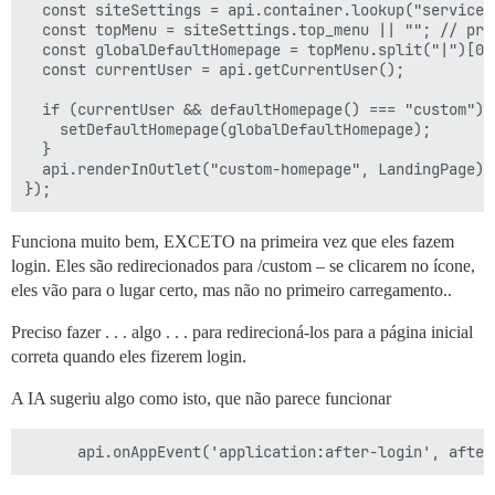
  const siteSettings = api.container.lookup("service:s
  const topMenu = siteSettings.top_menu || ""; // pro
  const globalDefaultHomepage = topMenu.split("|")[0].
  const currentUser = api.getCurrentUser();

  if (currentUser && defaultHomepage() === "custom") {
    setDefaultHomepage(globalDefaultHomepage);

  }

  api.renderInOutlet("custom-homepage", LandingPage);

Funciona muito bem, EXCETO na primeira vez que eles fazem
login. Eles são redirecionados para /custom – se clicarem no ícone,
eles vão para o lugar certo, mas não no primeiro carregamento..
Preciso fazer . . . algo . . . para redirecioná-los para a página inicial
correta quando eles fizerem login.
A IA sugeriu algo como isto, que não parece funcionar