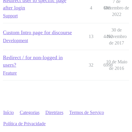
Redirect user to specific page
7 de
after login
4
688
Dezembro de
2022
Support
30 de
Custom Intro page for discourse
13
4492
Novembro
Development
de 2017
Redirect / for non-logged in
10 de Maio
users?
32
6998
de 2016
Feature
Início
Categorias
Diretrizes
Termos de Serviço
Política de Privacidade