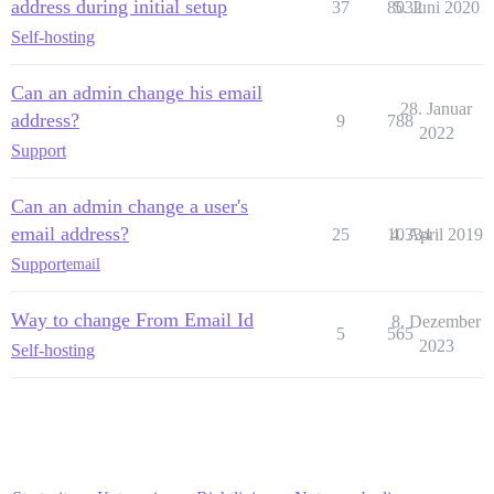
address during initial setup
37
8032
5. Juni 2020
Self-hosting
Can an admin change his email
28. Januar
address?
9
788
2022
Support
Can an admin change a user's
email address?
25
10334
4. April 2019
Support
email
Way to change From Email Id
8. Dezember
5
565
2023
Self-hosting