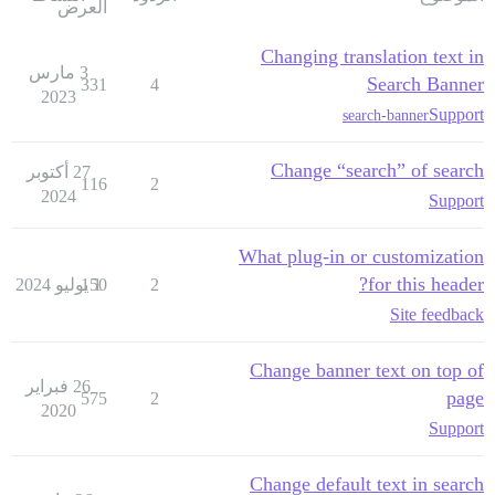
العرض
Changing translation text in
3 مارس
Search Banner
331
4
2023
Support
search-banner
Change “search” of search
27 أكتوبر
116
2
2024
Support
What plug-in or customization
for this header?
2
1 يوليو 2024
150
Site feedback
Change banner text on top of
26 فبراير
page
575
2
2020
Support
Change default text in search