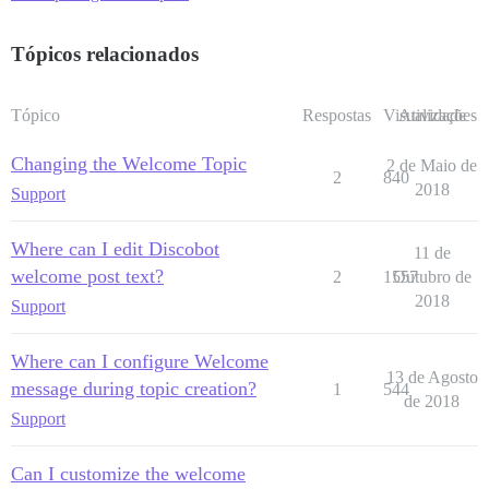
Tópicos relacionados
Tópico
Respostas
Visualizações
Atividade
Changing the Welcome Topic
2 de Maio de
2
840
2018
Support
Where can I edit Discobot
11 de
welcome post text?
2
1557
Outubro de
2018
Support
Where can I configure Welcome
13 de Agosto
message during topic creation?
1
544
de 2018
Support
Can I customize the welcome