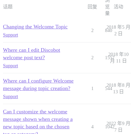
浏
话题
回复
览
活动
量
Changing the Welcome Topic
2018 年5 月
2
840
2 日
Support
Where can I edit Discobot
2018 年10
welcome post text?
2
1557
月 11 日
Support
Where can I configure Welcome
2018 年8 月
message during topic creation?
1
544
13 日
Support
Can I customize the welcome
message shown when creating a
2022 年9 月
new topic based on the chosen
4
1042
7 日
tag or category?