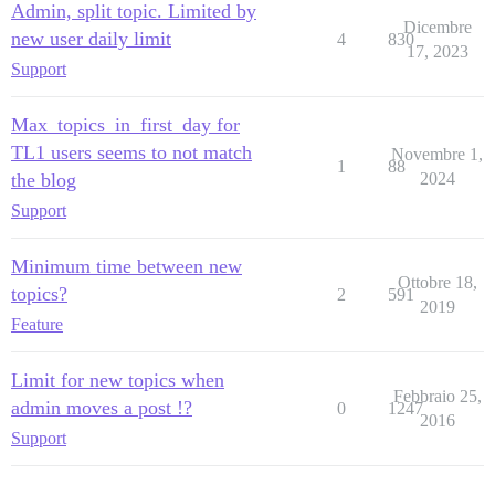
Admin, split topic. Limited by
Dicembre
new user daily limit
4
830
17, 2023
Support
Max_topics_in_first_day for
TL1 users seems to not match
Novembre 1,
1
88
the blog
2024
Support
Minimum time between new
Ottobre 18,
topics?
2
591
2019
Feature
Limit for new topics when
Febbraio 25,
admin moves a post !?
0
1247
2016
Support