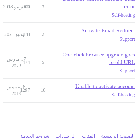
error
3
20 يونيو 2018
906
Self-hosting
Activate Email Redirect
2
3 يونيو 2021
473
Support
One-click browser upgrade goes
17 مارس
to old URL
474
5
2023
Support
Unable to activate account
6 سبتمبر
1297
18
2019
Self-hosting
الصفحة الرئيسية
الفئات
الإرشادات
شروط الخدمة