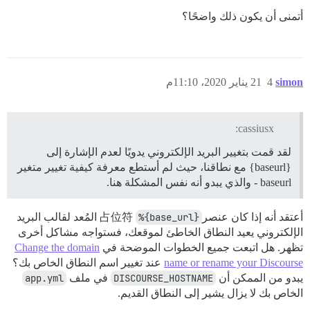
أتمنى أن يكون ذلك واضحًا؟
simon
4
21 يناير 2020، 11:10م
cassiusx:
لقد قمت بتغيير البريد الإلكتروني يدويًا لعدم الإشارة إلى
{baseurl} مع نطاقنا، حيث لم أستطع معرفة كيفية تغيير متغير
baseurl - والذي يبدو أنه نفس المشكلة هنا.
أعتقد أنه إذا كان عنصر占位符
%{base_url}
المُعد لقالب البريد
الإلكتروني يعيد النطاق الخاطئ لموقعك، فستواجه مشاكل أخرى
تظهر. هل اتبعت جميع الخطوات الموضحة في
Change the domain
name or rename your Discourse
عند تغيير اسم النطاق الخاص بك؟
يبدو من الممكن أن
DISCOURSE_HOSTNAME
في ملف
app.yml
الخاص بك لا يزال يشير إلى النطاق القديم.