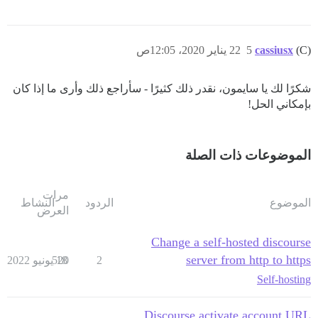
(C)
cassiusx
5
22 يناير 2020، 12:05ص
شكرًا لك يا سايمون، نقدر ذلك كثيرًا - سأراجع ذلك وأرى ما إذا كان
بإمكاني الحل!
الموضوعات ذات الصلة
مرات
الموضوع
الردود
النشاط
العرض
Change a self-hosted discourse
server from http to https
2
18 يونيو 2022
520
Self-hosting
Discourse activate account URL