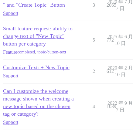
2020 年 7 月
" and "Create Topic" Button
3
2065
7 日
Support
Small feature request: ability to
change text of "New Topic"
2025 年 6 月
5
772
button per category
10 日
Feature
completed
,
topic-button-text
Customize Text: + New Topic
2020 年 2 月
2
612
10 日
Support
Can I customize the welcome
message shown when creating a
2022 年 9 月
new topic based on the chosen
4
1039
7 日
tag or category?
Support