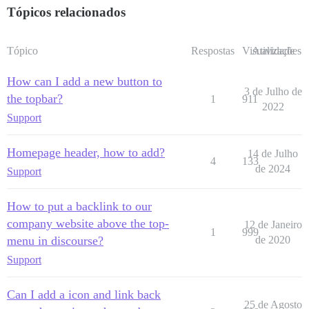
Tópicos relacionados
Tópico
Respostas
Visualizações
Atividade
How can I add a new button to
3 de Julho de
the topbar?
1
911
2022
Support
Homepage header, how to add?
14 de Julho
4
133
de 2024
Support
How to put a backlink to our
company website above the top-
12 de Janeiro
1
999
menu in discourse?
de 2020
Support
Can I add a icon and link back
25 de Agosto