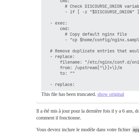
      cmd:

        # Check DISCOURSE_ONION variab
        - if [ -z "$DISCOURSE_ONION" ]
  - exec:

      cmd:

        # Copy default nginx file

        - "cp $home/config/nginx.sampl
  # Remove duplicate entries that woul
  - replace:

      filename: "/etc/nginx/conf.d/oni
      from: /upstream[^\}]+\}/m

      to: ""

This file has been truncated.
show original
Il a été mis à jour pour la dernière fois il y a 6 ans
comment il fonctionne.
Vous devrez inclure le modèle dans votre fichier
ap