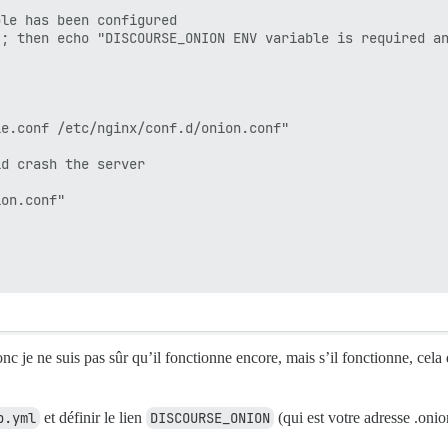
le has been configured

; then echo "DISCOURSE_ONION ENV variable is required an
e.conf /etc/nginx/conf.d/onion.conf"

d crash the server

on.conf"

, donc je ne suis pas sûr qu’il fonctionne encore, mais s’il fonctionne, c
p.yml
et définir le lien
DISCOURSE_ONION
(qui est votre adresse .onio