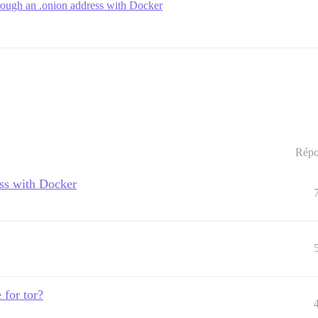
rough an .onion address with Docker
Répo
ess with Docker
 for tor?