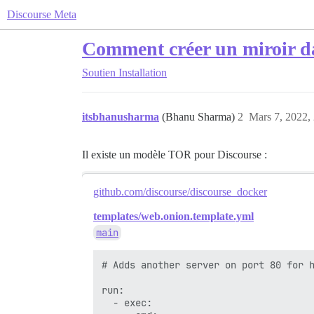
Discourse Meta
Comment créer un miroir d
Soutien
Installation
itsbhanusharma
(Bhanu Sharma)
2
Mars 7, 2022,
Il existe un modèle TOR pour Discourse :
github.com/discourse/discourse_docker
templates/web.onion.template.yml
main
# Adds another server on port 80 for h
run:

  - exec:
