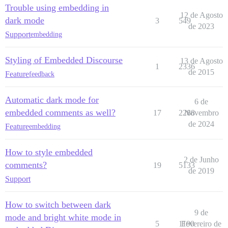
Trouble using embedding in
12 de Agosto
dark mode
3
549
de 2023
Support
embedding
Styling of Embedded Discourse
13 de Agosto
1
2336
de 2015
Feature
feedback
Automatic dark mode for
6 de
embedded comments as well?
17
2288
Novembro
de 2024
Feature
embedding
How to style embedded
2 de Junho
comments?
19
5133
de 2019
Support
How to switch between dark
9 de
mode and bright white mode in
5
1190
Fevereiro de