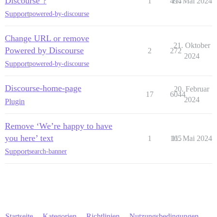
Discourse’?
1
494
11. Mai 2024
Support
powered-by-discourse
Change URL or remove
21. Oktober
Powered by Discourse
2
272
2024
Support
powered-by-discourse
Discourse-home-page
20. Februar
17
6044
2024
Plugin
Remove ‘We’re happy to have
you here’ text
1
165
11. Mai 2024
Support
search-banner
Startseite
Kategorien
Richtlinien
Nutzungsbedingungen