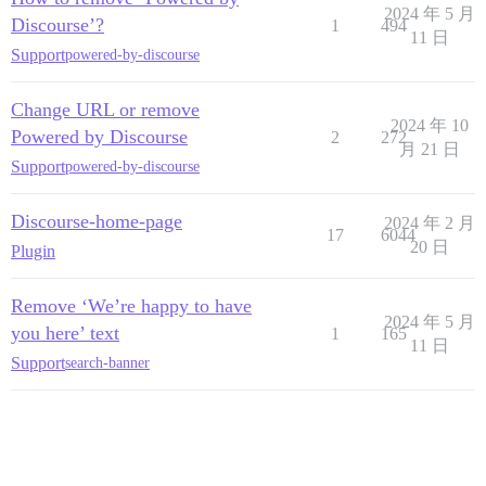
2024 年 5 月
Discourse’?
1
494
11 日
Support
powered-by-discourse
Change URL or remove
2024 年 10
Powered by Discourse
2
272
月 21 日
Support
powered-by-discourse
Discourse-home-page
2024 年 2 月
17
6044
20 日
Plugin
Remove ‘We’re happy to have
2024 年 5 月
you here’ text
1
165
11 日
Support
search-banner