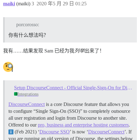
maiki
(maiki)
3
2020 年5 月 29 日 01:25
porcorosso:
你有什么想法吗？
我有……结果发现 Sam 已经为我
列举
出来了！
Setup DiscourseConnect - Official Single-Sign-On for Discourse (sso)
Integrations
DiscourseConnect
is a core Discourse feature that allows you
to configure “Single Sign-On (SSO)” to completely outsource
all user registration and login from Discourse to another site.
Offered to our
pro, business and enterprise hosting customers
.
(Feb 2021) ‘
Discourse SSO
’ is now ‘
DiscourseConnect
’. If
you are running an old version of Discourse, the settings below