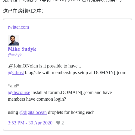
这已在路线图之中：
twitter.com
Mike Sudyk
@sudyk
@Ghost
blog/site with memberships setup at DOMAIN[.]com
@discourse
install at forum.DOMAIN[.]com and have
members have common login?
using
@digitalocean
droplets for hosting each
3:53 PM - 30 Apr 2020
2