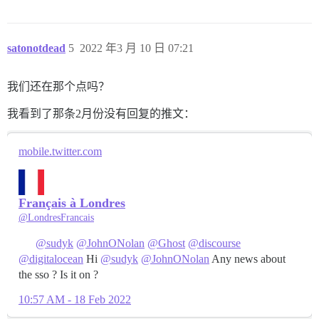
satonotdead
5
2022 年3 月 10 日 07:21
我们还在那个点吗？
我看到了那条2月份没有回复的推文：
mobile.twitter.com
Français à Londres
@LondresFrancais
@sudyk
@JohnONolan
@Ghost
@discourse
@digitalocean
Hi
@sudyk
@JohnONolan
Any news about
the sso ? Is it on ?
10:57 AM - 18 Feb 2022