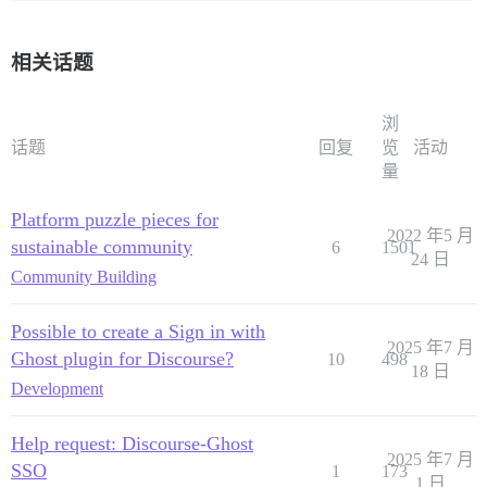
相关话题
浏
话题
回复
览
活动
量
Platform puzzle pieces for
2022 年5 月
sustainable community
6
1501
24 日
Community Building
Possible to create a Sign in with
2025 年7 月
Ghost plugin for Discourse?
10
498
18 日
Development
Help request: Discourse-Ghost
2025 年7 月
SSO
1
173
1 日