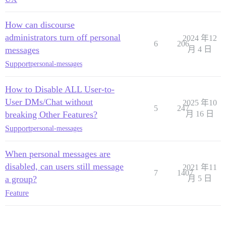
How can discourse
administrators turn off personal
2024 年12
6
206
messages
月 4 日
Support
personal-messages
How to Disable ALL User-to-
User DMs/Chat without
2025 年10
5
247
breaking Other Features?
月 16 日
Support
personal-messages
When personal messages are
disabled, can users still message
2021 年11
7
1407
a group?
月 5 日
Feature