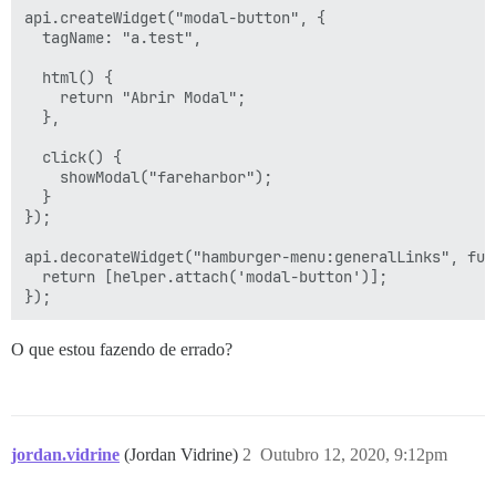
api.createWidget("modal-button", {

  tagName: "a.test",

  html() {

    return "Abrir Modal";

  },

  click() {

    showModal("fareharbor");

  }

});

api.decorateWidget("hamburger-menu:generalLinks", func
  return [helper.attach('modal-button')];

O que estou fazendo de errado?
jordan.vidrine
(Jordan Vidrine)
2
Outubro 12, 2020, 9:12pm