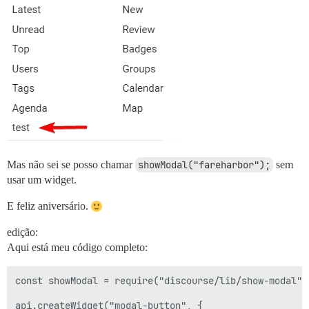
Mas não sei se posso chamar
showModal("fareharbor");
sem
usar um widget.
E feliz aniversário.
edição:
Aqui está meu código completo:
const showModal = require("discourse/lib/show-modal").
api.createWidget("modal-button", {
