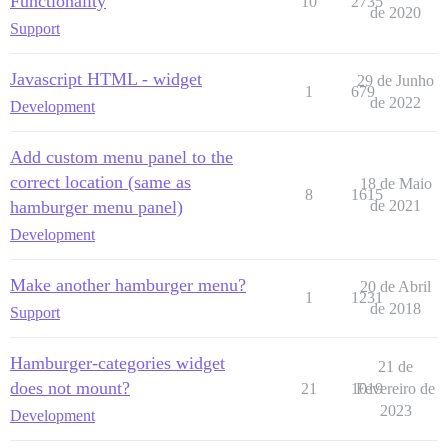
Functionality
10
2735
de 2020
Support
Javascript HTML - widget
29 de Junho
1
679
de 2022
Development
Add custom menu panel to the
correct location (same as
18 de Maio
8
1615
hamburger menu panel)
de 2021
Development
Make another hamburger menu?
20 de Abril
1
1231
de 2018
Support
Hamburger-categories widget
21 de
does not mount?
21
1019
Fevereiro de
2023
Development