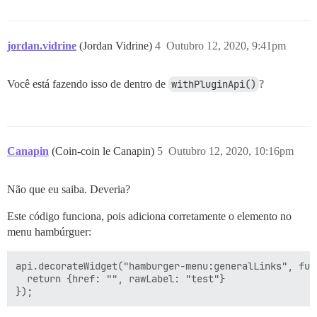
jordan.vidrine
(Jordan Vidrine)
4
Outubro 12, 2020, 9:41pm
Você está fazendo isso de dentro de
withPluginApi()
?
Canapin
(Coin-coin le Canapin)
5
Outubro 12, 2020, 10:16pm
Não que eu saiba. Deveria?
Este código funciona, pois adiciona corretamente o elemento no
menu hambúrguer:
api.decorateWidget("hamburger-menu:generalLinks", func
  return {href: "", rawLabel: "test"}
