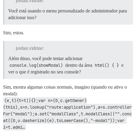
jordan.vidrine:
Você está usando o menu personalizado de administrador para
adicionar isso?
Sim, estou.
jordan.vidrine:
Além disso, você pode tentar adicionar
console.log(showModal)
dentro da área
html() { }
e
ver o que é registrado no seu console?
Sim, mostra algumas coisas normais, imagino (quando eu ativo o
modal):
(e,t){t=t||{};var n=(0,c.getOwner)
(this),s=n.lookup("route:application"),a=s.controller
For("modal");a.set("modalClass",t.modalClass||"".conc
at((0,u.dasherize)(e).toLowerCase(),"-modal"));var 
i=t.admi…