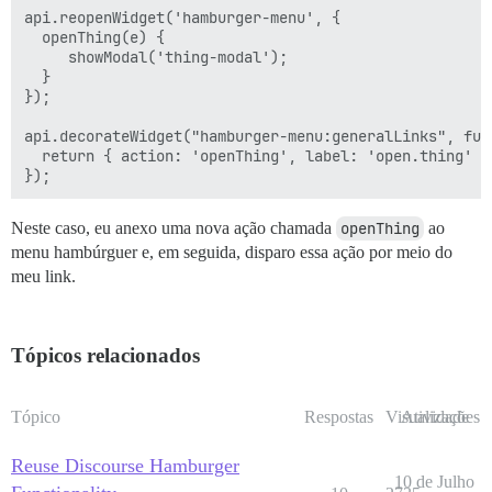
api.reopenWidget('hamburger-menu', {

  openThing(e) {

     showModal('thing-modal');

  }

});

api.decorateWidget("hamburger-menu:generalLinks", func
  return { action: 'openThing', label: 'open.thing' };
Neste caso, eu anexo uma nova ação chamada
openThing
ao
menu hambúrguer e, em seguida, disparo essa ação por meio do
meu link.
Tópicos relacionados
Tópico
Respostas
Visualizações
Atividade
Reuse Discourse Hamburger
10 de Julho