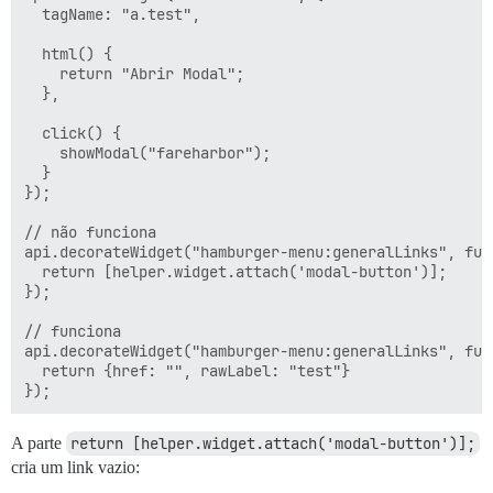
  tagName: "a.test",

  html() {

    return "Abrir Modal";

  },

  click() {

    showModal("fareharbor");

  }

});

// não funciona

api.decorateWidget("hamburger-menu:generalLinks", func
  return [helper.widget.attach('modal-button')];

});

// funciona

api.decorateWidget("hamburger-menu:generalLinks", func
  return {href: "", rawLabel: "test"}

A parte
return [helper.widget.attach('modal-button')];
cria um link vazio: