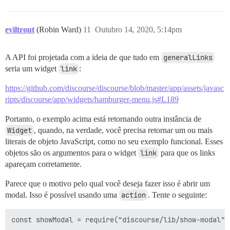
eviltrout
(Robin Ward)
11
Outubro 14, 2020, 5:14pm
A API foi projetada com a ideia de que tudo em
generalLinks
seria um widget
link
:
https://github.com/discourse/discourse/blob/master/app/assets/javasc
ripts/discourse/app/widgets/hamburger-menu.js#L189
Portanto, o exemplo acima está retornando outra instância de
Widget
, quando, na verdade, você precisa retornar um ou mais
literais de objeto JavaScript, como no seu exemplo funcional. Esses
objetos são os argumentos para o widget
link
para que os links
apareçam corretamente.
Parece que o motivo pelo qual você deseja fazer isso é abrir um
modal. Isso é possível usando uma
action
. Tente o seguinte:
const showModal = require("discourse/lib/show-modal").