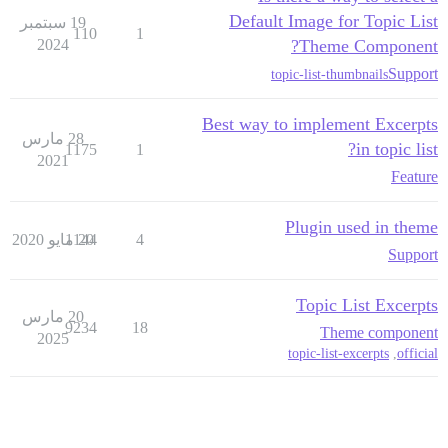
Default Image for Topic List
19 سبتمبر
110
1
2024
Theme Component?
Support
topic-list-thumbnails
Best way to implement Excerpts
28 مارس
in topic list?
1175
1
2021
Feature
Plugin used in theme
4
20 مايو 2020
1144
Support
Topic List Excerpts
20 مارس
9234
18
Theme component
2025
topic-list-excerpts
,
official