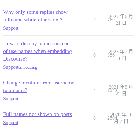
Why only some replies show
2022 年6 月
fullname while others not?
7
760
21 日
Support
How to display names instead
of usernames when embedding
2023 年7 月
0
386
Discourse?
11 日
Support
embedding
Change mention from username
2021 年8 月
to a name?
4
1042
22 日
Support
Full names not shown on posts
2020 年11
8
2504
月 7 日
Support