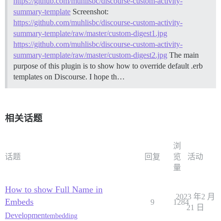
https://github.com/muhlisbc/discourse-custom-activity-
summary-template
Screenshot:
https://github.com/muhlisbc/discourse-custom-activity-
summary-template/raw/master/custom-digest1.jpg
https://github.com/muhlisbc/discourse-custom-activity-
summary-template/raw/master/custom-digest2.jpg
The main
purpose of this plugin is to show how to override default .erb
templates on Discourse. I hope th…
相关话题
浏
话题
回复
览
活动
量
How to show Full Name in
2023 年2 月
Embeds
9
1284
21 日
Development
embedding