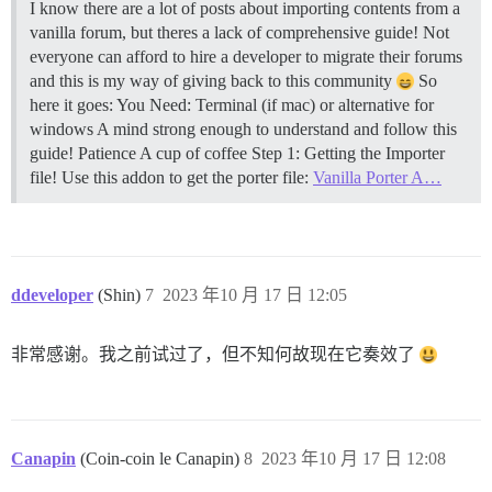
I know there are a lot of posts about importing contents from a
vanilla forum, but theres a lack of comprehensive guide! Not
everyone can afford to hire a developer to migrate their forums
and this is my way of giving back to this community
So
here it goes: You Need: Terminal (if mac) or alternative for
windows A mind strong enough to understand and follow this
guide! Patience A cup of coffee
Step 1: Getting the Importer
file! Use this addon to get the porter file:
Vanilla Porter A…
ddeveloper
(Shin)
7
2023 年10 月 17 日 12:05
非常感谢。我之前试过了，但不知何故现在它奏效了
Canapin
(Coin-coin le Canapin)
8
2023 年10 月 17 日 12:08