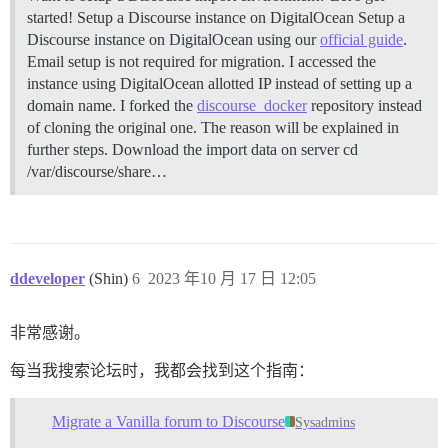
started!
Setup a Discourse instance on DigitalOcean Setup a
Discourse instance on DigitalOcean using our
official guide
.
Email setup is not required for migration. I accessed the
instance using DigitalOcean allotted IP instead of setting up a
domain name. I forked the
discourse_docker
repository instead
of cloning the original one. The reason will be explained in
further steps.
Download the import data on server cd
/var/discourse/share…
ddeveloper
(Shin)
6
2023 年10 月 17 日 12:05
非常感谢。
每当我搜索论坛时，我都会找到这个指南：
Migrate a Vanilla forum to Discourse
Sysadmins