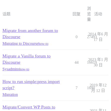
浏
话题
回复
览
活动
量
Migrate from another forum to
2014 年6 月
Discourse
0
27493
17 日
Migrating to Discourse
how-to
Migrate a Vanilla forum to
2023 年1 月
Discourse
44
16619
30 日
Sysadmins
how-to
How to run simple:press import
2019 年12
script?
7
1690
月 12 日
Migration
Migrate/Convert WP Posts to
2021 年11