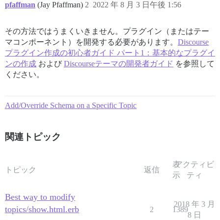
pfaffman
(Jay Pfaffman)
2
2022 年 8 月 3 日午後 1:56
その方法ではうまくいきません。プラグイン（またはテー
マコンポーネント）を開発する必要があります。
Discourse
プラグイン作成の初心者ガイド パート1：基本的なプラグイ
ンの作成
および
Discourseテーマの開発者ガイド
を参照して
ください。
Add/Override Schema on a Specific Topic
関連トピック
表
アクティビ
トピック
返信
示
ティ
Best way to modify
2018 年 3 月
topics/show.html.erb
2
1389
8 日