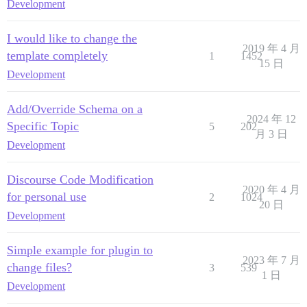
Development
I would like to change the
2019 年 4 月
template completely
1
1452
15 日
Development
Add/Override Schema on a
2024 年 12
Specific Topic
5
202
月 3 日
Development
Discourse Code Modification
2020 年 4 月
for personal use
2
1024
20 日
Development
Simple example for plugin to
2023 年 7 月
change files?
3
539
1 日
Development